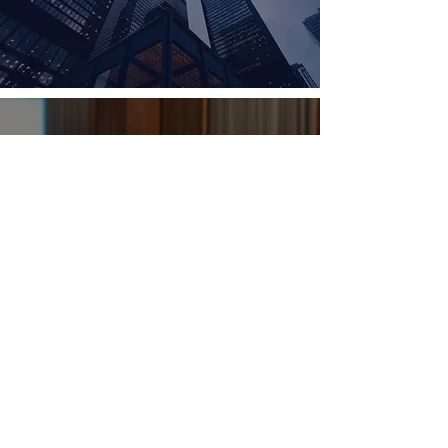
CURSOS E EVENTOS
Na ABPL, oferecemos cursos e eventos
para profissionais brasileiros de logística
nos EUA. Venha crescer e se conectar com
líderes do setor conosco.
EM BREVE