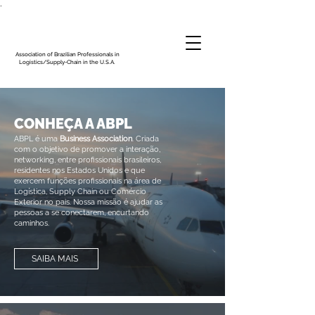
.
Association of Brazilian Professionals in
Logistics/Supply-Chain in the U.S.A.
CONHEÇA A ABPL
ABPL é uma
Business Association
. Criada
com o objetivo de promover a interação,
networking, entre profissionais brasileiros,
residentes nos Estados Unidos e que
exercem funções profissionais na área de
Logística, Supply Chain ou Comércio
Exterior no pais. Nossa missão é ajudar as
pessoas a se conectarem, encurtando
caminhos.
SAIBA MAIS