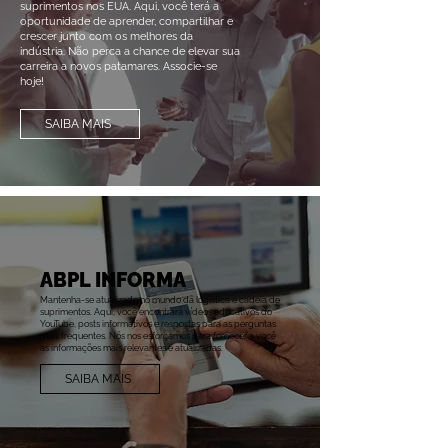
suprimentos nos EUA. Aqui, você terá a
oportunidade de aprender, compartilhar e
crescer junto com os melhores da
indústria. Não perca a chance de elevar sua
carreira a novos patamares. Associe-se
hoje!
SAIBA MAIS
ABPL INFORMA
Mantenha-se atualizado no mundo da logística e cadeia de
suprimentos. Aqui, você encontrará vídeos educativos do
YouTube, posts informativos e respostas para as perguntas
mais frequentes. Nós nos esforçamos para fornecer a você
as informações mais relevantes e atualizadas.
SAIBA MAIS