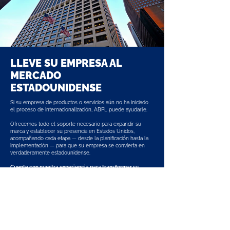
LLEVE SU EMPRESA AL
MERCADO
ESTADOUNIDENSE
Si su empresa de productos o servicios aún no ha iniciado
el proceso de internacionalización, ABPL puede ayudarle.
Ofrecemos todo el soporte necesario para expandir su
marca y establecer su presencia en Estados Unidos,
acompañando cada etapa — desde la planificación hasta la
implementación — para que su empresa se convierta en
verdaderamente estadounidense.
Cuente con nuestra experiencia para transformar su
negocio y alcanzar nuevos mercados.
QUIERO INTERNACIONALIZAR MI EMPRESA