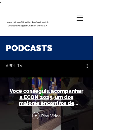
.
Association of Brazilian Professionals in
Logistics/Supply-Chain in the U.S.A.
PODCASTS
ABPL TV
Você conseguiu acompanhar
a ECON 2025, um dos
maiores encontros de
negócios das Américas?
Play Video